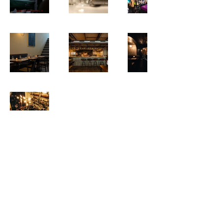
Staff House Amsterdam
academy@staffhouseamsterdam.nl
©2023 by Staff House Amsterdam. Met trots gemaakt